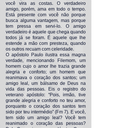
você vira as costas. O verdadeiro
amigo, porém, ama em todo o tempo.
Está presente com você não porque
busca alguma vantagem, mas porque
tem pressa em servi-lo. O amigo
verdadeiro é aquele que chega quando
todos já se foram. É aquele que lhe
estende a mão com presteza, quando
os outros recuam com celeridade.
O apóstolo Paulo ilustra essa magna
verdade, mencionando Filemom, um
homem cujo o amor lhe trazia grande
alegria e conforto; um homem que
reanimava o coração dos santos; um
amigo leal, um bálsamo de Deus na
vida das pessoas. Eis o registro do
veterano apóstolo: “Pois, irmão, tive
grande alegria e conforto no teu amor,
porquanto o coração dos santos tem
sido por teu intermédio” (Fm 7). E você,
tem sido um amigo leal? Você tem
reanimado o coração das pessoas?