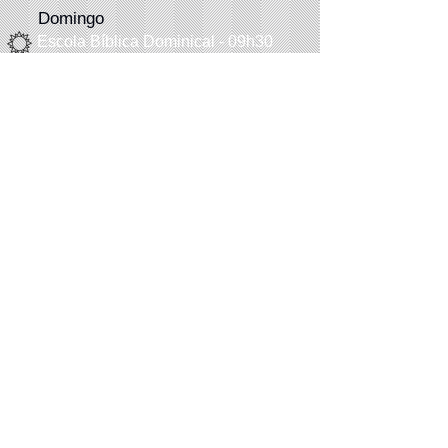
Domingo
Escola Bíblica Dominical - 09h30
Culto Vespertino - 18h30
Segunda-feira
Descanso Pastoral
Reunião de oração
Terça-feira - 06h30
Quinta-f
eira
- 20h
Quarta-feira
Estudo Biblíco - 20h
Sexta-feira
Artesanato: 14h
Sábado
Programações eventuais
(
vide boletim
)