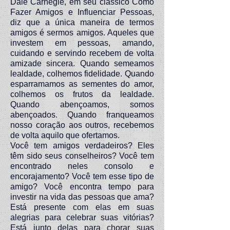
Dale Carnegie, em seu clássico Como
Fazer Amigos e Influenciar Pessoas,
diz que a única maneira de termos
amigos é sermos amigos. Aqueles que
investem em pessoas, amando,
cuidando e servindo recebem de volta
amizade sincera. Quando semeamos
lealdade, colhemos fidelidade. Quando
esparramamos as sementes do amor,
colhemos os frutos da lealdade.
Quando abençoamos, somos
abençoados. Quando franqueamos
nosso coração aos outros, recebemos
de volta aquilo que ofertamos.
Você tem amigos verdadeiros? Eles
têm sido seus conselheiros? Você tem
encontrado neles consolo e
encorajamento? Você tem esse tipo de
amigo? Você encontra tempo para
investir na vida das pessoas que ama?
Está presente com elas em suas
alegrias para celebrar suas vitórias?
Está junto delas para chorar suas