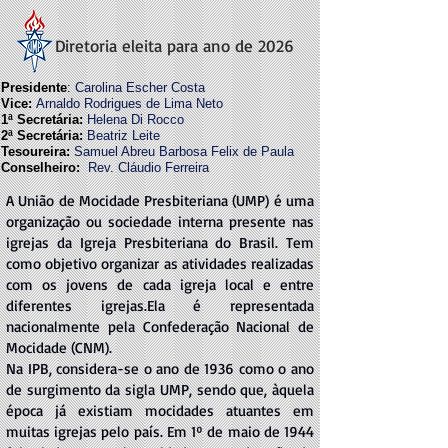
Diretoria eleita para ano de 2026
Presidente
:
Carolina Escher Costa
Vice:
Arnaldo Rodrigues de Lima Neto
1ª Secretária:
Helena Di Rocco
2ª Secretária:
Beatriz Leite
Tesoureira:
Samuel Abreu Barbosa Felix de Paula
Conselheiro:
Rev. Cláudio Ferreira
A União de Mocidade Presbiteriana (UMP) é uma
organização ou sociedade interna presente nas
igrejas da Igreja Presbiteriana do Brasil. Tem
como objetivo organizar as atividades realizadas
com os jovens de cada igreja local e entre
diferentes igrejas.Ela é representada
nacionalmente pela Confederação Nacional de
Mocidade (CNM).
Na IPB, considera-se o ano de 1936 como o ano
de surgimento da sigla UMP, sendo que, àquela
época já existiam mocidades atuantes em
muitas igrejas pelo país. Em 1º de maio de 1944