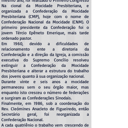
mesmo ano, foi realizado o Primeiro Congresso
Na cional da Mocidade Presbiteriana, e
organizada a Confederação da Mocidade
Presbiteriana (CMP), hoje com o nome de
Confederação Nacional da Mocidade (CNM). O
primeiro presidente da Confederação foi o
jovem Tércio Epêneto Emerique, mais tarde
ordenado pastor.
Em 1960, devido a dificuldades de
relacionamento ente a diretoria da
Confederação e a direção da Igreja, a comissão
executiva do Supremo Concílio resolveu
extinguir a Confederação da Mocidade
Presbiteriana e alterar a estrutura do trabalho
dos jovens quanto à sua organização nacional.
Durante vinte e seis anos a mocidade
permaneceu sem o seu órgão maior, mas
enquanto isto cresceu o número de federações
e surgiram as Confederações Sinodais.
Finalmente, em 1986, sob a coordenação do
Rev. Cleómines Anacleto de Figueiredo, então
Secretário geral, foi reorganizada a
Confederação Nacional.
A cada quatriênio o trabalho vem crescendo de