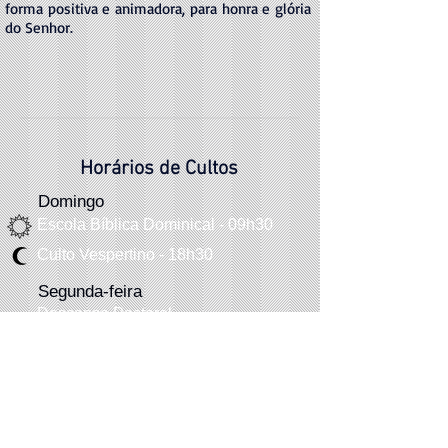
forma positiva e animadora, para honra e glória
do Senh
or.
Horários de Cultos
Domingo
Escola Bíblica Dominical - 09h30
Culto Vespertino - 18h30
Segunda-feira
Descanso Pastoral
Reunião de oração
Terça-feira - 06h30
Quinta-f
eira
- 20h
Quarta-feira