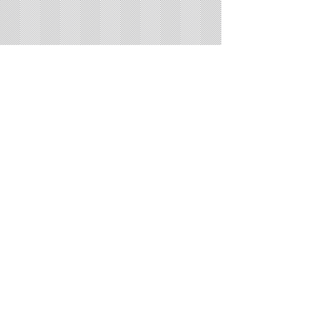
Igreja Presbiteriana Ocian
(13)98881-4685