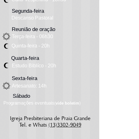
Segunda-feira
Descanso Pastoral
Reunião de oração
Terça-feira - 06h30
Quinta-f
eira
- 20h
Quarta-feira
Estudo Biblíco - 20h
Sexta-feira
Artesanato: 14h
Sábado
Programações eventuais
(
vide boletim
)
Igreja Presbiteriana de Praia Grande
Tel. e Whats
(13)3302-9049