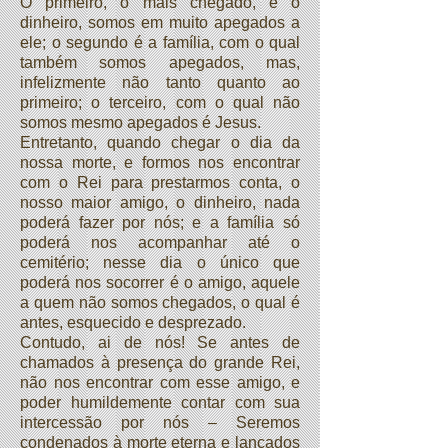
O primeiro, o mais chegado, é o
dinheiro, somos em muito apegados a
ele; o segundo é a família, com o qual
também somos apegados, mas,
infelizmente não tanto quanto ao
primeiro; o terceiro, com o qual não
somos mesmo apegados é Jesus.
Entretanto, quando chegar o dia da
nossa morte, e formos nos encontrar
com o Rei para prestarmos conta, o
nosso maior amigo, o dinheiro, nada
poderá fazer por nós; e a família só
poderá nos acompanhar até o
cemitério; nesse dia o único que
poderá nos socorrer é o amigo, aquele
a quem não somos chegados, o qual é
antes, esquecido e desprezado.
Contudo, ai de nós! Se antes de
chamados à presença do grande Rei,
não nos encontrar com esse amigo, e
poder humildemente contar com sua
intercessão por nós – Seremos
condenados à morte eterna e lançados