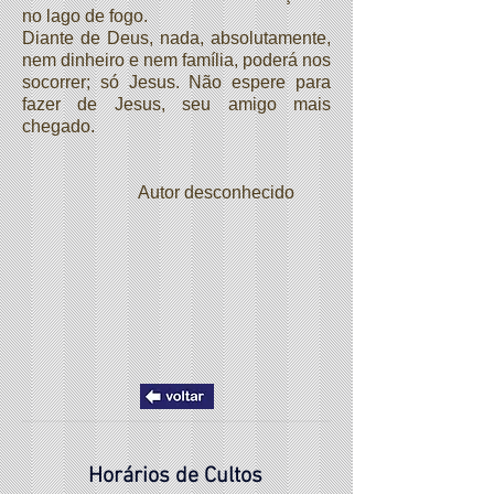
no lago de fogo.
Diante de Deus, nada, absolutamente,
nem dinheiro e nem família, poderá nos
socorrer; só Jesus. Não espere para
fazer de Jesus, seu amigo mais
chegado.
Autor desconhecido
Horários de Cultos