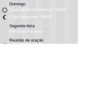
Domingo
Escola Bíblica Dominical - 09h30
Culto Vespertino - 18h30
Segunda-feira
Descanso Pastoral
Reunião de oração
Terça-feira - 06h30
Quinta-f
eira
- 20h
Quarta-feira
Estudo Biblíco - 20h
Sexta-feira
Artesanato: 14h
Sábado
Programações eventuais
(
vide boletim
)