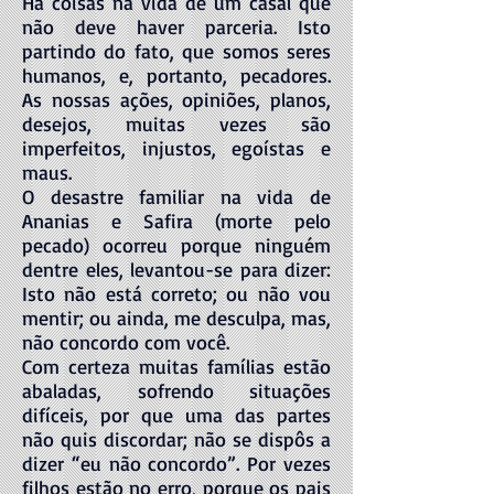
Há coisas na vida de um casal que
não deve haver parceria. Isto
partindo do fato, que somos seres
humanos, e, portanto, pecadores.
As nossas ações, opiniões, planos,
desejos, muitas vezes são
imperfeitos, injustos, egoístas e
maus.
O desastre familiar na vida de
Ananias e Safira (morte pelo
pecado) ocorreu porque ninguém
dentre eles, levantou-se para dizer:
Isto não está correto; ou não vou
mentir; ou ainda, me desculpa, mas,
não concordo com você.
Com certeza muitas famílias estão
abaladas, sofrendo situações
difíceis, por que uma das partes
não quis discordar; não se dispôs a
dizer “eu não concordo”. Por vezes
filhos estão no erro, porque os pais