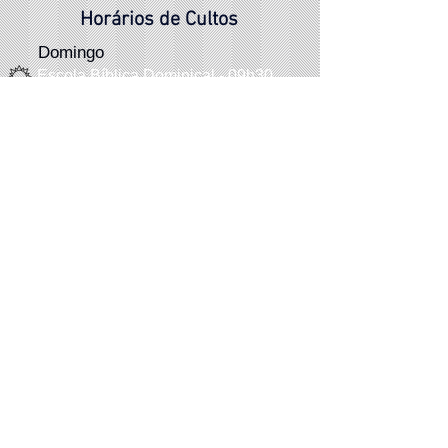
Horários de Cultos
Domingo
Escola Bíblica Dominical - 09h30
Culto Vespertino - 18h30
Segunda-feira
Descanso Pastoral
Reunião de oração
Terça-feira - 06h30
Quinta-f
eira
- 20h
Quarta-feira
Estudo Biblíco - 20h
Sexta-feira
Artesanato: 14h
Sábado
Programações eventuais
(
vide boletim
)