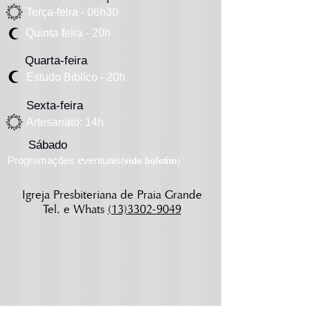
Terça-feira - 06h30
Quinta-f
eira
- 20h
Quarta-feira
Estudo Biblíco - 20h
Sexta-feira
Artesanato: 14h
Sábado
Programações eventuais
(
vide boletim
)
Igreja Presbiteriana de Praia Grande
Tel. e Whats
(13)3302-9049