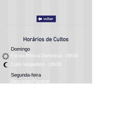
Horários de Cultos
Domingo
Escola Bíblica Dominical - 09h30
Culto Vespertino - 18h30
Segunda-feira
Descanso Pastoral
Reunião de oração
Terça-feira - 06h30
Quinta-f
eira
- 20h
Quarta-feira
Estudo Biblíco - 20h