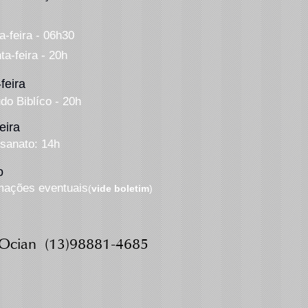
a-feira - 06h30
ta-f
eira
- 20h
feira
do Biblíco - 20h
eira
esanato: 14h
o
mações eventuais
(
vide boletim
)
a Ocian
(13)98881-4685