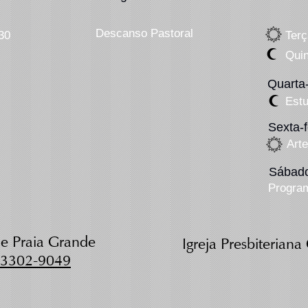
Descanso Pastoral
30
Terç
Quin
Quarta-
Estu
Sexta-f
Art
Sábad
Progra
 de Praia Grande
Igreja Presbiterian
)3302-9049