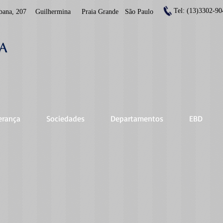
Tel: (13)3302-90
bana, 207
Guilhermina
Praia Grande
São Paulo
erança
Sociedades
Departamentos
EBD